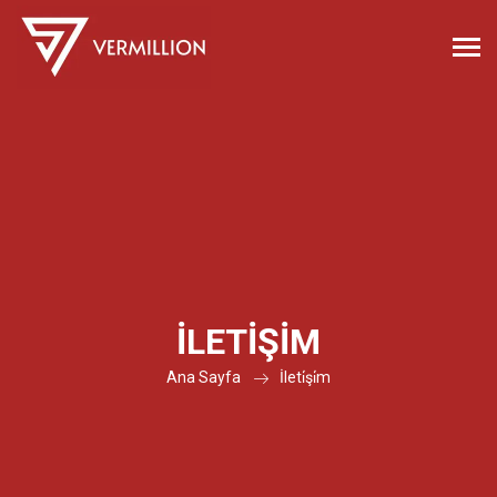
İLETİŞİM
Ana Sayfa
İleti̇şi̇m